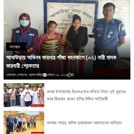
ক্ষেত্রে সকল ধরনের অপরাধ মূলক কর্মকাণ্ডের বিরুদ্ধে জিরো টলারেন্সে কাজ করছে আখাউড়া
থানা পুলিশ। এই ধারাবাহিকতা বজায় রাখার জন্য আমরা নিরলস ভাবে কাজ করে যাচ্ছি চুরি
ডাকাতি মাদক কারবার এই ধরনের অপরাধ নির্মূলে আমরা সোচ্চার হয়েছি এবং এই ধরনের
অভিযান অব্যাহত থাকবে।
অপরাধ
আখাউড়ায় অভিনব কায়দায় গাঁজা বহনকালে (০২) নারী মাদক
কারবারী গ্রেফতার
মোহাম্মদ মোস্তফা, ব্রাহ্মণবাড়িয়া
এপ্রিল ১৩, ২০২৬
0
কসবা উপজেলায় বিএসএফের গুলিতে নিহত দুই যুবকের
কবর জিয়ারত করেন নাসির উদ্দিন পাটোয়ারী
কসবায় পাহাড় কাটায় ভ্রাম্যমান আদালতের অভিযান