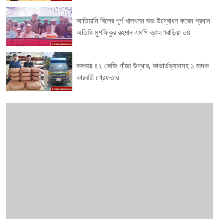
আতিয়ানি বিলের পূর্ণ খালখনন শুভ উদ্বোধন করেন প্রধান
অতিথি মুশফিকুর রহমান এমপি ব্রাহ্মণবাড়িয়া ০৪
কসবায় ৪২ কেজি গাঁজা উদ্ধার, কাভার্ডভ্যানসহ ১ মাদক
কারবারী গ্রেফতার