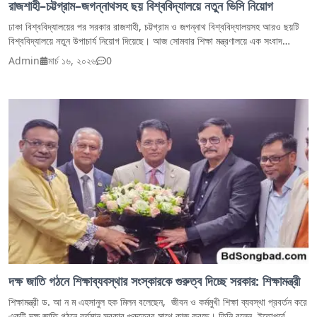
রাজশাহী–চট্টগ্রাম–জগন্নাথসহ ছয় বিশ্ববিদ্যালয়ে নতুন ভিসি নিয়োগ
ঢাকা বিশ্ববিদ্যালয়ের পর সরকার রাজশাহী, চট্টগ্রাম ও জগন্নাথ বিশ্ববিদ্যালয়সহ আরও ছয়টি
বিশ্ববিদ্যালয়ে নতুন উপাচার্য নিয়োগ দিয়েছে। আজ সোমবার শিক্ষা মন্ত্রণালয়ে এক সংবাদ
সম্মেলনে এ তথ্য জানান শিক্ষা এবং প্রাথমিক ও গণশিক্ষামন্ত্রী আ ন ম এহছানুল হক মিলন। নতুন
Admin
মার্চ ১৬, ২০২৬
0
উপাচার্যদের মধ্যে রাজশাহী বিশ্ববিদ্যালয়ের দায়িত্ব পেয়েছেন অধ্যাপক মো. ফরিদুল ইসলাম।
জগন্নাথ বিশ্ববিদ্যালয়ের নতুন উপাচার্য হলেন অধ্যাপক রইস উদ্দিন, যিনি বিশ্ববিদ্যালয়ের
ইসলামিক স্টাডিজ বিভাগের চেয়ারম্যান ও শিক্ষক সমিতির সভাপতি। এছাড়া বাংলাদেশ উন্মুক্ত
বিশ্ববিদ্যালয়ের নতুন উপাচার্য হলেন অধ্যাপক ছিদ্দিকুর রহমান খান, জাতীয় বিশ্ববিদ্যালয়ের সহ–
উপাচার্য অধ্যাপক মো. নুরুল ইসলামকে দেওয়া হয়েছে সেন্ট্রাল বিশ্ববিদ্যালয়ের উপাচার্য হিসেবে।
খুলনা প্রকৌশল ও প্রযুক্তি বিশ্ববিদ্যালয় (কুয়েট)-এ নতুন উপাচার্য হলেন অধ্যাপক মো.
মাসউদ, এবং চট্টগ্রাম বিশ্ববিদ্যালয়ের ভিসি হিসেবে দায়িত্ব পেয়েছেন অধ্যাপক মো. আল
ফোরকান। শিক্ষামন্ত্রী আরও জানান, শিগগিরই এ সংক্রান্ত আনুষ্ঠানিক প্রজ্ঞাপন জারি করা
হবে।
দক্ষ জাতি গঠনে শিক্ষাব্যবস্থার সংস্কারকে গুরুত্ব দিচ্ছে সরকার: শিক্ষামন্ত্রী
শিক্ষামন্ত্রী ড. আ ন ম এহসানুল হক মিলন বলেছেন, জীবন ও কর্মমুখী শিক্ষা ব্যবস্থা প্রবর্তন করে
একটি দক্ষ জাতি গঠনে বর্তমান সরকার গুরুত্বের সাথে কাজ করছে। তিনি বলেন, ইতোপূর্বে