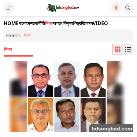
HOME
বাংলাদেশ
রাজনীতি
শিক্ষা
অপরাধ
বিশ্ব
বাণিজ্য
বিনোদন
VIDEO
Home
শিক্ষা
শিক্ষা