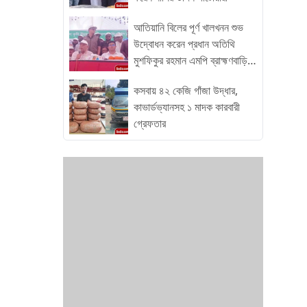
আখাউড়া থানা পুলিশ। এই ধারাবাহিকতা বজায় রাখার জন্য
আমরা নিরলস ভাবে কাজ করে যাচ্ছি চুরি ডাকাতি মাদক
আতিয়ানি বিলের পূর্ণ খালখনন শুভ
কারবার এই ধরনের অপরাধ নির্মূলে আমরা সোচ্চার হয়েছি এবং
উদ্বোধন করেন প্রধান অতিথি
এই ধরনের অভিযান অব্যাহত থাকবে।
মুশফিকুর রহমান এমপি ব্রাহ্মণবাড়িয়া
০৪
কসবায় ৪২ কেজি গাঁজা উদ্ধার,
কাভার্ডভ্যানসহ ১ মাদক কারবারী
গ্রেফতার