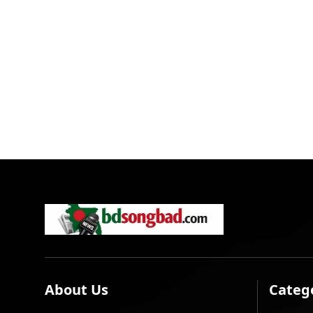
About Us
Categ